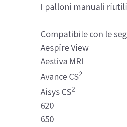
I palloni manuali riuti
Compatibile con le se
Aespire View
Aestiva MRI
2
Avance CS
2
Aisys CS
620
650