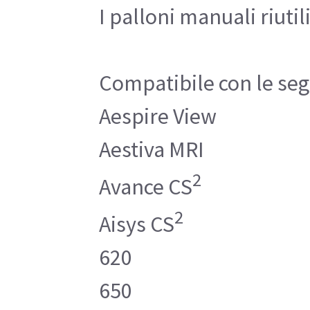
I palloni manuali riuti
Compatibile con le se
Aespire View
Aestiva MRI
2
Avance CS
2
Aisys CS
620
650