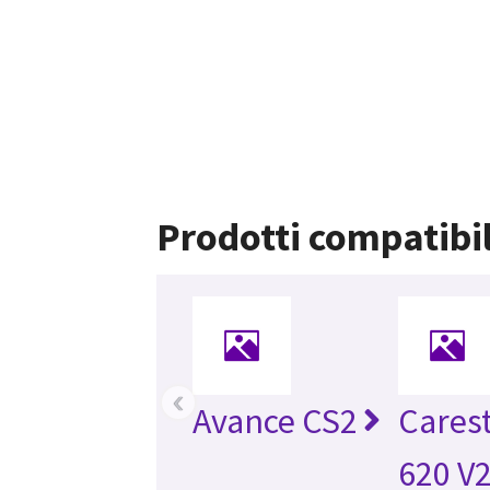
Prodotti compatibil
‹
Avance CS2
Cares
620 V