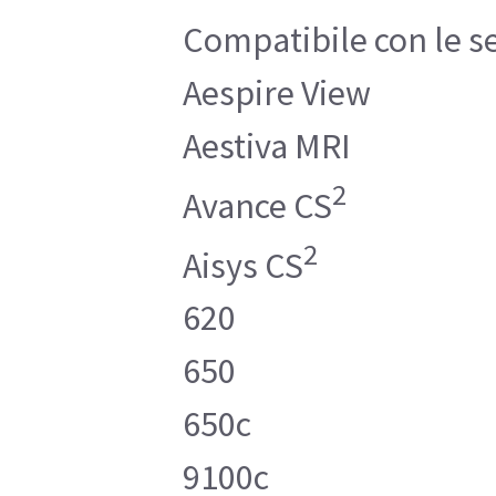
Compatibile con le s
Aespire View
Aestiva MRI
2
Avance CS
2
Aisys CS
620
650
650c
9100c