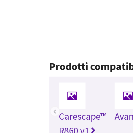
Prodotti compatib
‹
Carescape™
Avan
R860 v1