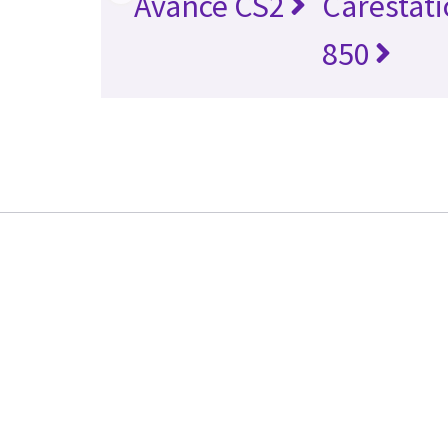
Avance CS2
Carestat
850