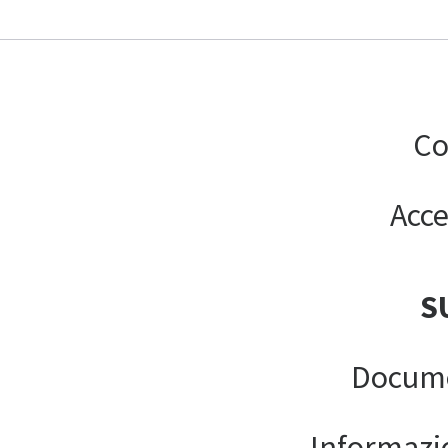
Co
Acce
S
Docume
Informazion