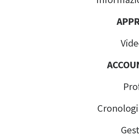
APP
Vide
ACCOU
Pro
Cronologi
Gest