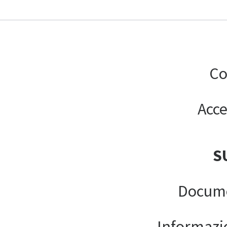
Co
Acce
S
Docume
Informazion