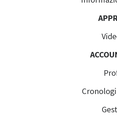
APP
Vide
ACCOU
Pro
Cronologi
Gest