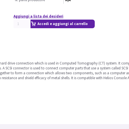
Aggiungi a lista dei desideri
Accedi e aggiungi al carrello
d hard drive connection which is used in Computed Tomography (CT) system. It com
ds. A SCSI connector is used to connect computer parts that use a system called SC
ogether to form a connection which allows two components, such as a computer an
n resistance and shield efficacy of metal shells. It is compatible with Helios Conso