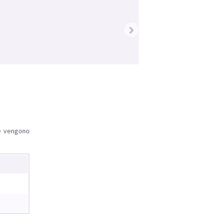
›
le vengono