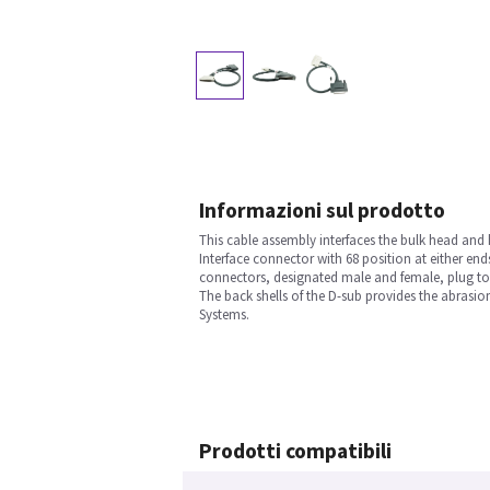
Informazioni sul prodotto
This cable assembly interfaces the bulk head an
Interface connector with 68 position at either en
connectors, designated male and female, plug t
The back shells of the D-sub provides the abrasio
Systems.
Prodotti compatibili