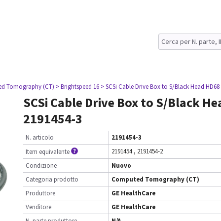
ed Tomography (CT)
> Brightspeed 16
> SCSi Cable Drive Box to S/Black Head HD68
SCSi Cable Drive Box to S/Black H
2191454-3
N. articolo
2191454-3
2191454
,
2191454-2
Item equivalente
Condizione
Nuovo
Categoria prodotto
Computed Tomography (CT)
Produttore
GE HealthCare
Venditore
GE HealthCare
N. parte produttore
N/A