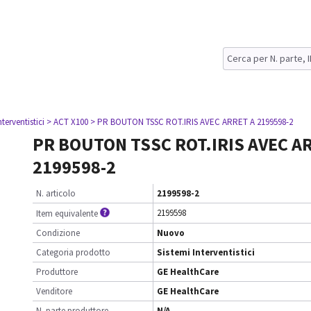
nterventistici
> ACT X100
> PR BOUTON TSSC ROT.IRIS AVEC ARRET A 2199598-2
PR BOUTON TSSC ROT.IRIS AVEC A
2199598-2
N. articolo
2199598-2
2199598
Item equivalente
Condizione
Nuovo
Categoria prodotto
Sistemi Interventistici
Produttore
GE HealthCare
Venditore
GE HealthCare
N. parte produttore
N/A