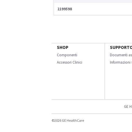
2199598
SHOP
SUPPORT
Componenti
Documenti as
Accessori Clinici
Informazioni s
GE H
©2026 GE HealthCare