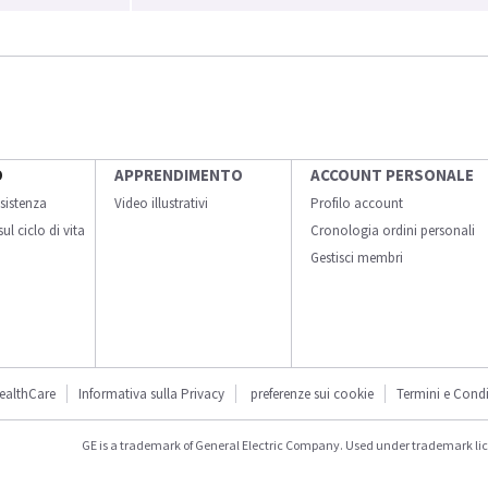
O
APPRENDIMENTO
ACCOUNT PERSONALE
sistenza
Video illustrativi
Profilo account
ul ciclo di vita
Cronologia ordini personali
Gestisci membri
ealthCare
Informativa sulla Privacy
preferenze sui cookie
Termini e Condi
GE is a trademark of General Electric Company. Used under trademark li