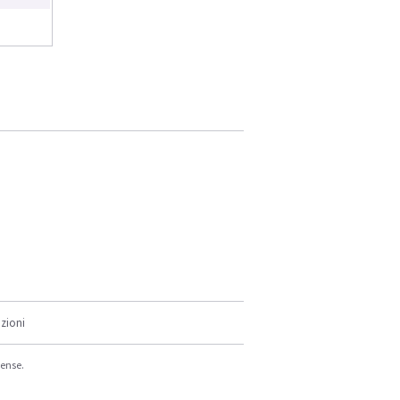
zioni
cense.