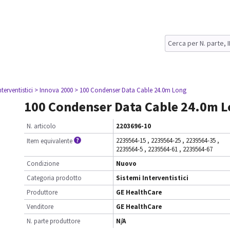
nterventistici
> Innova 2000
> 100 Condenser Data Cable 24.0m Long
100 Condenser Data Cable 24.0m 
N. articolo
2203696-10
2239564-15
,
2239564-25
,
2239564-35
,
Item equivalente
2239564-5
,
2239564-61
,
2239564-67
Condizione
Nuovo
Categoria prodotto
Sistemi Interventistici
Produttore
GE HealthCare
Venditore
GE HealthCare
N. parte produttore
N/A