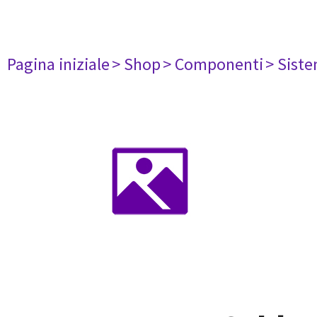
Pagina iniziale
> Shop
> Componenti
> Siste