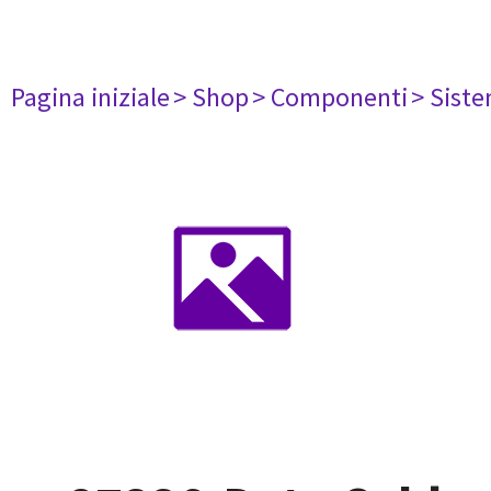
Pagina iniziale
> Shop
> Componenti
> Siste