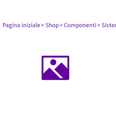
Pagina iniziale
> Shop
> Componenti
> Siste