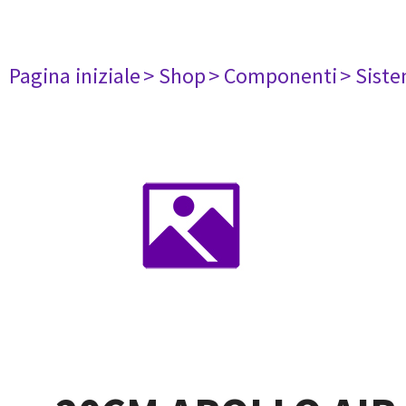
Pagina iniziale
> Shop
> Componenti
> Siste