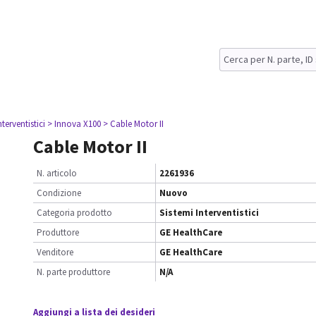
nterventistici
> Innova X100
> Cable Motor II
Cable Motor II
N. articolo
2261936
Condizione
Nuovo
Categoria prodotto
Sistemi Interventistici
Produttore
GE HealthCare
Venditore
GE HealthCare
N. parte produttore
N/A
Aggiungi a lista dei desideri