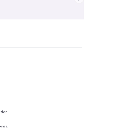
zioni
cense.