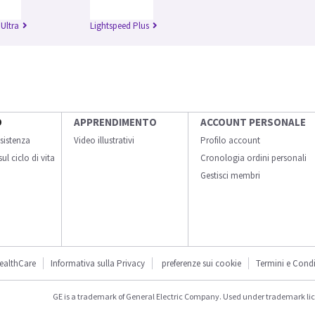
Ultra
Lightspeed Plus
O
APPRENDIMENTO
ACCOUNT PERSONALE
sistenza
Video illustrativi
Profilo account
ul ciclo di vita
Cronologia ordini personali
Gestisci membri
ealthCare
Informativa sulla Privacy
preferenze sui cookie
Termini e Condi
GE is a trademark of General Electric Company. Used under trademark li