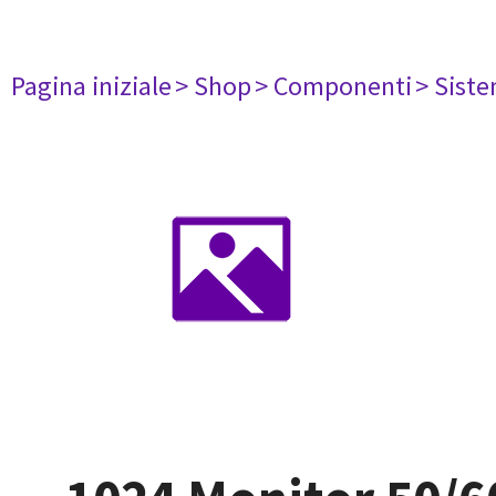
Pagina iniziale
> Shop
> Componenti
> Siste