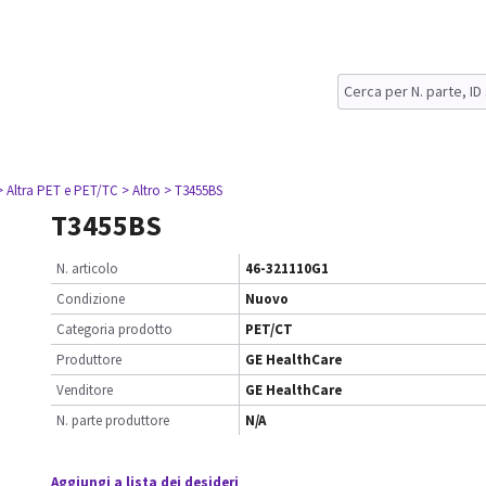
> Altra PET e PET/TC
> Altro
> T3455BS
T3455BS
N. articolo
46-321110G1
Condizione
Nuovo
Categoria prodotto
PET/CT
Produttore
GE HealthCare
Venditore
GE HealthCare
N. parte produttore
N/A
Aggiungi a lista dei desideri