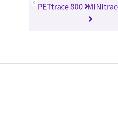
‹
PETtrace 800
MINItrac