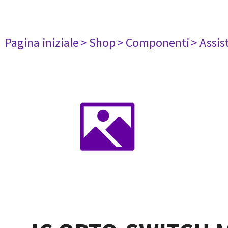
Pagina iniziale
> Shop
> Componenti
> Assis