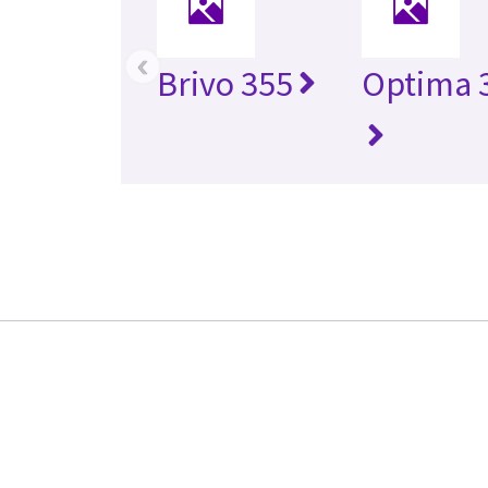
‹
Brivo 355
Optima 