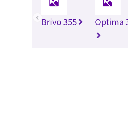
‹
Brivo 355
Optima 