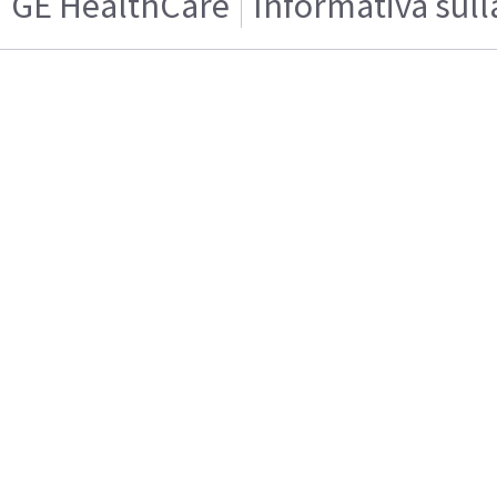
GE HealthCare
Informativa sull