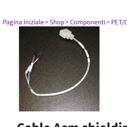
Pagina iniziale
> Shop
> Componenti
> PET/