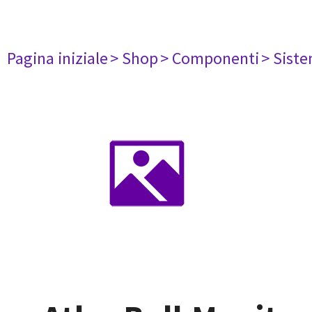
Pagina iniziale
> Shop
> Componenti
> Siste