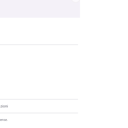
zioni
cense.