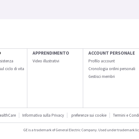
O
APPRENDIMENTO
ACCOUNT PERSONALE
sistenza
Video illustrativi
Profilo account
ul ciclo di vita
Cronologia ordini personali
Gestisci membri
ealthCare
Informativa sulla Privacy
preferenze sui cookie
Termini e Condi
GE is a trademark of General Electric Company. Used under trademark li