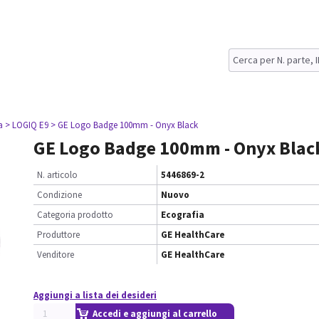
a
> LOGIQ E9
> GE Logo Badge 100mm - Onyx Black
GE Logo Badge 100mm - Onyx Blac
N. articolo
5446869-2
Condizione
Nuovo
Categoria prodotto
Ecografia
Produttore
GE HealthCare
Venditore
GE HealthCare
Aggiungi a lista dei desideri
Accedi e aggiungi al carrello