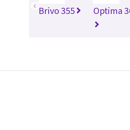
‹
Brivo 355
Optima 3