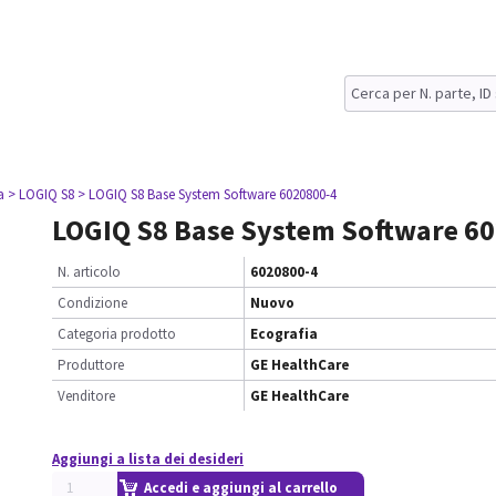
a
> LOGIQ S8
> LOGIQ S8 Base System Software 6020800-4
LOGIQ S8 Base System Software 6
N. articolo
6020800-4
Condizione
Nuovo
Categoria prodotto
Ecografia
Produttore
GE HealthCare
Venditore
GE HealthCare
Aggiungi a lista dei desideri
Accedi e aggiungi al carrello