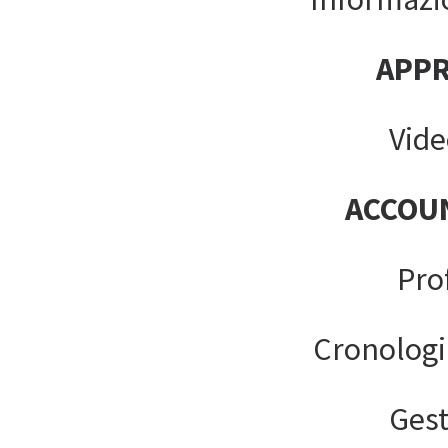
APP
Vide
ACCOU
Pro
Cronologi
Gest