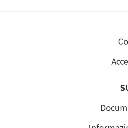
Co
Acce
S
Docume
Informazion