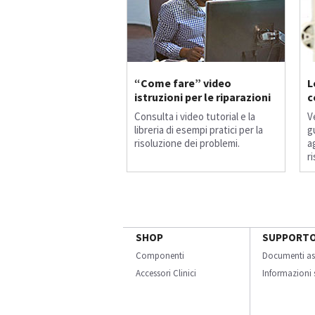
“Come fare” video
L
istruzioni per le riparazioni
c
Consulta i video tutorial e la
V
libreria di esempi pratici per la
gu
risoluzione dei problemi.
a
r
SHOP
SUPPORT
Componenti
Documenti as
Accessori Clinici
Informazioni s