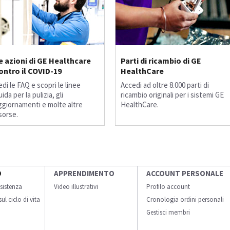
e azioni di GE Healthcare
Parti di ricambio di GE
ontro il COVID-19
HealthCare
edi le FAQ e scopri le linee
Accedi ad oltre 8.000 parti di
ida per la pulizia, gli
ricambio originali per i sistemi GE
ggiornamenti e molte altre
HealthCare.
isorse.
O
APPRENDIMENTO
ACCOUNT PERSONALE
sistenza
Video illustrativi
Profilo account
ul ciclo di vita
Cronologia ordini personali
Gestisci membri