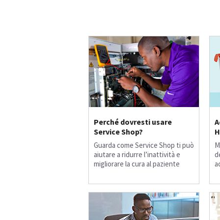
Perché dovresti usare
A
Service Shop?
H
Guarda come Service Shop ti può
M
aiutare a ridurre l’inattività e
d
migliorare la cura al paziente
a