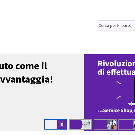
uto come il
avvantaggia!