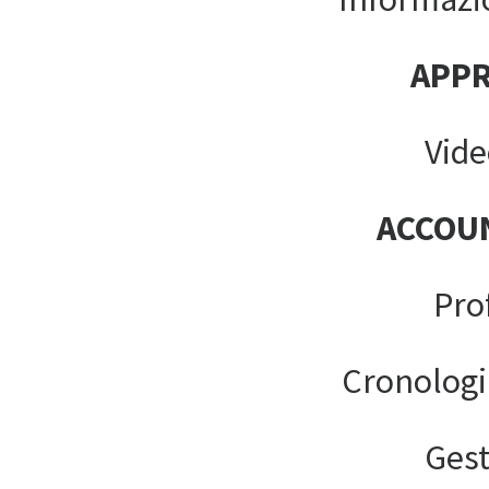
APP
Vide
ACCOU
Pro
Cronologi
Gest