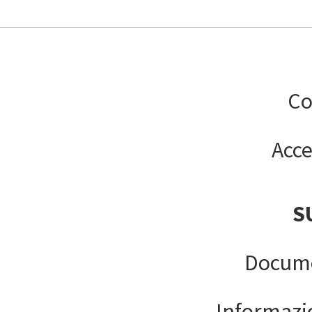
Co
Acce
S
Docume
Informazion