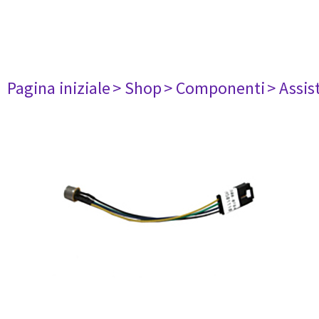
Pagina iniziale
> Shop
> Componenti
> Assis