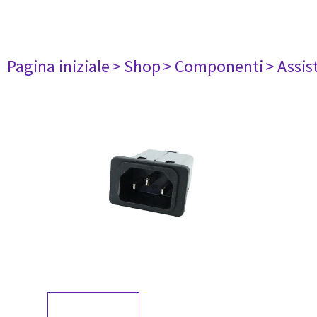
Pagina iniziale
> Shop
> Componenti
> Assis