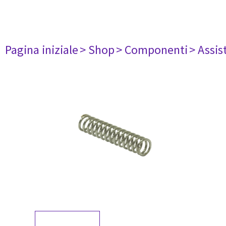
Pagina iniziale
> Shop
> Componenti
> Assis