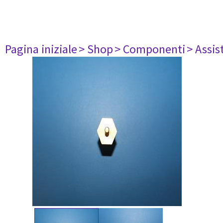
Pagina iniziale
> Shop
> Componenti
> Assis