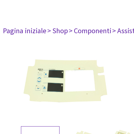
Pagina iniziale
> Shop
> Componenti
> Assis