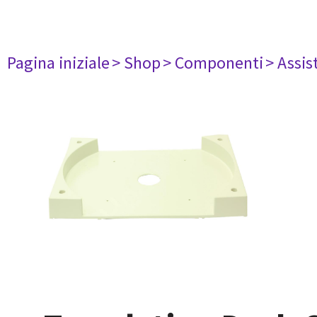
Pagina iniziale
> Shop
> Componenti
> Assis