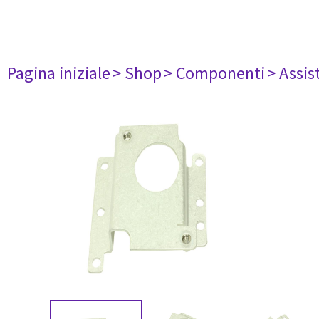
Pagina iniziale
> Shop
> Componenti
> Assis