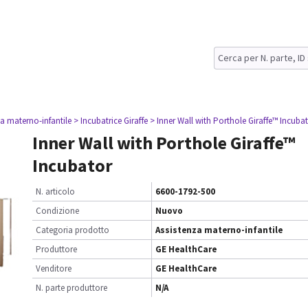
za materno-infantile
> Incubatrice Giraffe
> Inner Wall with Porthole Giraffe™ Incuba
Inner Wall with Porthole Giraffe™
Incubator
N. articolo
6600-1792-500
Condizione
Nuovo
Categoria prodotto
Assistenza materno-infantile
Produttore
GE HealthCare
Venditore
GE HealthCare
N. parte produttore
N/A