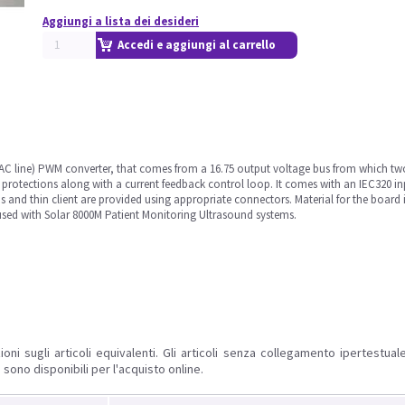
Aggiungi a lista dei desideri
Accedi e aggiungi al carrello
AC line) PWM converter, that comes from a 16.75 output voltage bus from which tw
t protections along with a current feedback control loop. It comes with an IEC320 in
 and thin client are provided using appropriate connectors. Material for the board i
 used with Solar 8000M Patient Monitoring Ultrasound systems.
ioni sugli articoli equivalenti. Gli articoli senza collegamento ipertestua
 sono disponibili per l'acquisto online.