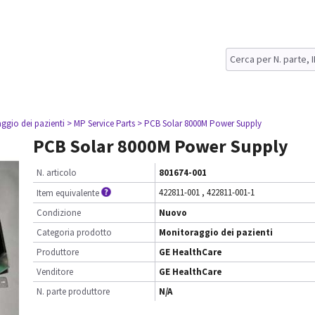
ggio dei pazienti
> MP Service Parts
> PCB Solar 8000M Power Supply
PCB Solar 8000M Power Supply
N. articolo
801674-001
422811-001
,
422811-001-1
Item equivalente
Condizione
Nuovo
Categoria prodotto
Monitoraggio dei pazienti
Produttore
GE HealthCare
Venditore
GE HealthCare
N. parte produttore
N/A