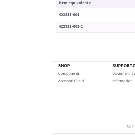
Item equivalente
422811-001
422811-001-1
SHOP
SUPPORT
Componenti
Documenti as
Accessori Clinici
Informazioni s
GE H