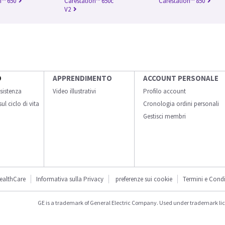
n™ 650
Carestation™ 650c
Carestation™ 850
V2
O
APPRENDIMENTO
ACCOUNT PERSONALE
sistenza
Video illustrativi
Profilo account
ul ciclo di vita
Cronologia ordini personali
Gestisci membri
ealthCare
Informativa sulla Privacy
preferenze sui cookie
Termini e Condi
GE is a trademark of General Electric Company. Used under trademark li