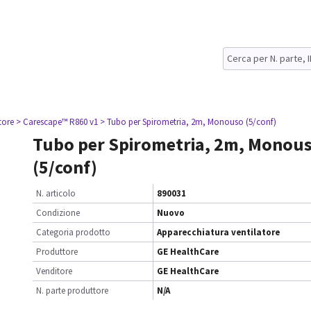
tore
> Carescape™ R860 v1
> Tubo per Spirometria, 2m, Monouso (5/conf)
Tubo per Spirometria, 2m, Monou
(5/conf)
N. articolo
890031
Condizione
Nuovo
Categoria prodotto
Apparecchiatura ventilatore
Produttore
GE HealthCare
Venditore
GE HealthCare
N. parte produttore
N/A