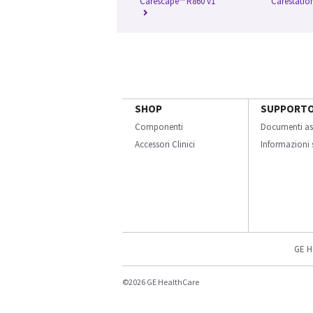
Carescape™ R860 v1
Carestatio
SHOP
SUPPORT
Componenti
Documenti as
Accessori Clinici
Informazioni s
GE H
©2026 GE HealthCare