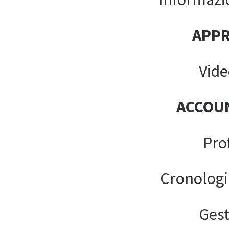
APP
Vide
ACCOU
Pro
Cronologi
Gest