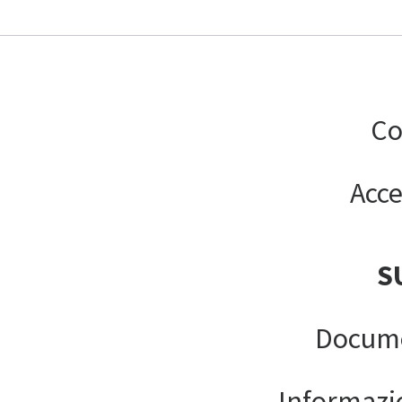
Co
Acce
S
Docume
Informazion