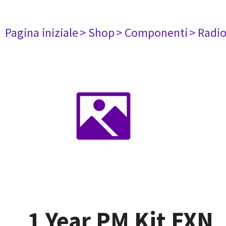
Pagina iniziale
> Shop
> Componenti
> Radi
1 Year PM Kit FXN