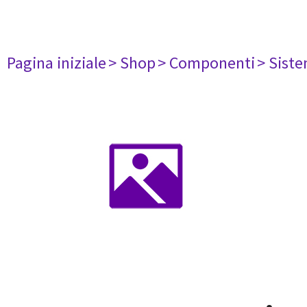
Pagina iniziale
> Shop
> Componenti
> Siste