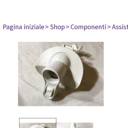
Pagina iniziale
> Shop
> Componenti
> Assis