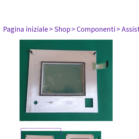
Pagina iniziale
> Shop
> Componenti
> Assis