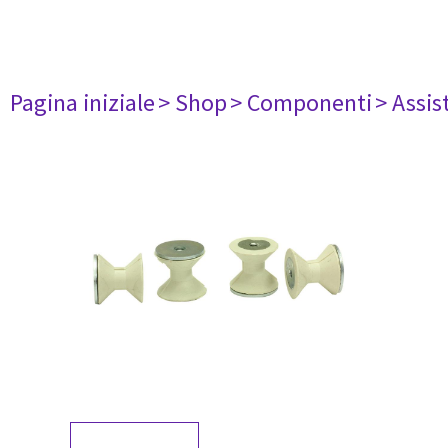
Pagina iniziale
> Shop
> Componenti
> Assis