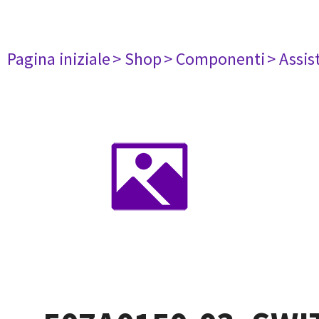
Pagina iniziale
> Shop
> Componenti
> Assis