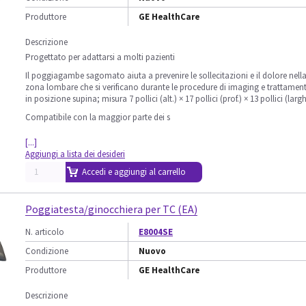
Produttore
GE HealthCare
Descrizione
Progettato per adattarsi a molti pazienti
Il poggiagambe sagomato aiuta a prevenire le sollecitazioni e il dolore nell
zona lombare che si verificano durante le procedure di imaging e trattamen
in posizione supina; misura 7 pollici (alt.) × 17 pollici (prof.) × 13 pollici (largh
Compatibile con la maggior parte dei s
[...]
Aggiungi a lista dei desideri
Accedi e aggiungi al carrello
Poggiatesta/ginocchiera per TC (EA)
N. articolo
E8004SE
Condizione
Nuovo
Produttore
GE HealthCare
Descrizione