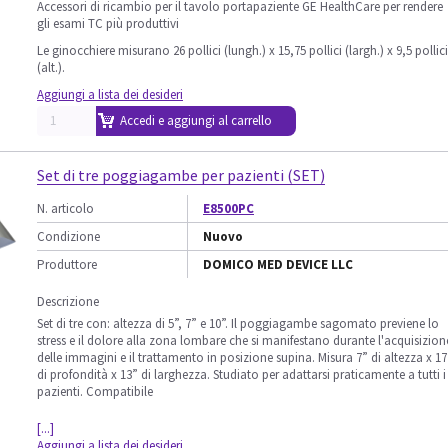
Accessori di ricambio per il tavolo portapaziente GE HealthCare per rendere
gli esami TC più produttivi
Le ginocchiere misurano 26 pollici (lungh.) x 15,75 pollici (largh.) x 9,5 pollici
(alt.).
Aggiungi a lista dei desideri
Accedi e aggiungi al carrello
Set di tre poggiagambe per pazienti (SET)
N. articolo
E8500PC
Condizione
Nuovo
Produttore
DOMICO MED DEVICE LLC
Descrizione
Set di tre con: altezza di 5”, 7” e 10”. Il poggiagambe sagomato previene lo
stress e il dolore alla zona lombare che si manifestano durante l'acquisizion
delle immagini e il trattamento in posizione supina. Misura 7” di altezza x 17
di profondità x 13” di larghezza. Studiato per adattarsi praticamente a tutti i
pazienti. Compatibile
[...]
Aggiungi a lista dei desideri