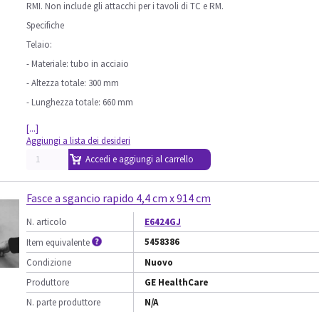
RMI. Non include gli attacchi per i tavoli di TC e RM.
Specifiche
Telaio:
- Materiale: tubo in acciaio
- Altezza totale: 300 mm
- Lunghezza totale: 660 mm
[...]
Aggiungi a lista dei desideri
Accedi e aggiungi al carrello
Fasce a sgancio rapido 4,4 cm x 914 cm
N. articolo
E6424GJ
5458386
Item equivalente
Condizione
Nuovo
Produttore
GE HealthCare
N. parte produttore
N/A