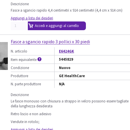
Descrizione
Fasce a sgancio rapido 4,4 centimetri x 914 centimetri (4,4 cm x 914 cm)
Aggiungi a lista dei desideri
Accedi e aggiungi al carrello
Fasce a sgancio rapido 3 pollici x 30 piedi
N. articolo
E6424GK
5445829
Item equivalente
Condizione
Nuovo
Produttore
GE HealthCare
N. parte produttore
N/A
Descrizione
Le fasce monouso con chiusura a strappo in velcro possono essere tagliate
della lunghezza desiderata
Retro liscio e non adesivo
Vendute in rotolo;
Aggiungi a lista dei desideri