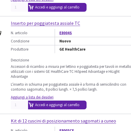
Accedi e aggiungi al carrello
Inserto per poggiatesta assiale TC
N. articolo
E8004S
Condizione
Nuovo
Produttore
GE HealthCare
Descrizione
Accessori di ricambio a misura per lettino e poggiatesta per tavoli in metall
utilizzati con i sistemi GE HealthCare TC HiSpeed Advantage e HiLight
Advantage
L'inserto in schiuma per poggiatesta assiale è a forma di semicilindro con
contorno sagomato, 8 pollici lungh. × 7,5 pollici largh.
Aggiungi a lista dei desideri
Accedi e aggiungi al carrello
Kit di 12 cuscini di posizionamento sagomati a cuneo
N. articolo
E8003CF