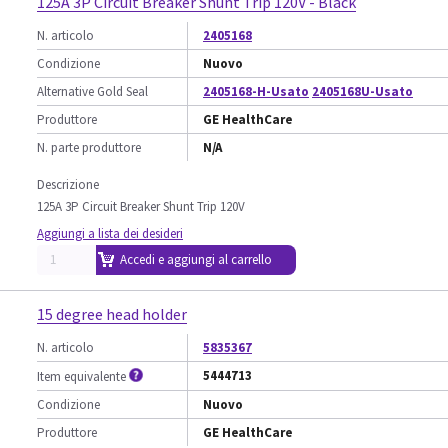
125A 3P Circuit Breaker Shunt Trip 120V - Black
N. articolo
2405168
Condizione
Nuovo
Alternative Gold Seal
2405168-H-Usato
2405168U-Usato
Produttore
GE HealthCare
N. parte produttore
N/A
Descrizione
125A 3P Circuit Breaker Shunt Trip 120V
Aggiungi a lista dei desideri
Accedi e aggiungi al carrello
15 degree head holder
N. articolo
5835367
5444713
Item equivalente
Condizione
Nuovo
Produttore
GE HealthCare