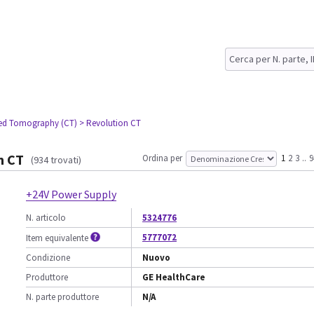
ed Tomography (CT)
> Revolution CT
n CT
Ordina per
1
2
3
..
9
(934 trovati)
+24V Power Supply
N. articolo
5324776
5777072
Item equivalente
Condizione
Nuovo
Produttore
GE HealthCare
N. parte produttore
N/A