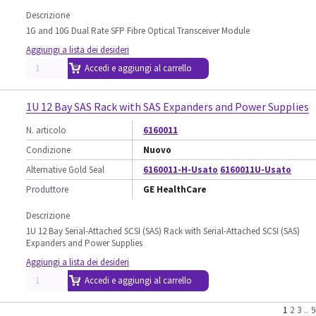
Descrizione
1G and 10G Dual Rate SFP Fibre Optical Transceiver Module
Aggiungi a lista dei desideri
Accedi e aggiungi al carrello
1U 12 Bay SAS Rack with SAS Expanders and Power Supplies
N. articolo
6160011
Condizione
Nuovo
Alternative Gold Seal
6160011-H-Usato
6160011U-Usato
Produttore
GE HealthCare
Descrizione
1U 12 Bay Serial-Attached SCSI (SAS) Rack with Serial-Attached SCSI (SAS)
Expanders and Power Supplies
Aggiungi a lista dei desideri
Accedi e aggiungi al carrello
1
2
3
..
9