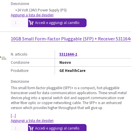
Descrizione
+24 Volt (24V) Power Supply (PS)
Aggiungi a lista dei desideri
Accedi e aggiungi al carrello
10GB Small Form-Factor Pluggable (SFP) + Receiver 531164
N. articolo
5311644-2
Condizione
Nuovo
Produttore
GE HealthCare
Descrizione
This small form-factor pluggable (SFP)+ is a compact, hot-pluggable
transceiver used for data communication applications. These small metal
devices plug into a special switch slot and support communication over
either fiber optic or copper networking cable. The SFP+ is an enhanced
version which provides higher throughput that will give up
[...]
Aggiungi a lista dei desideri
Accedi e aggiungi al carrello