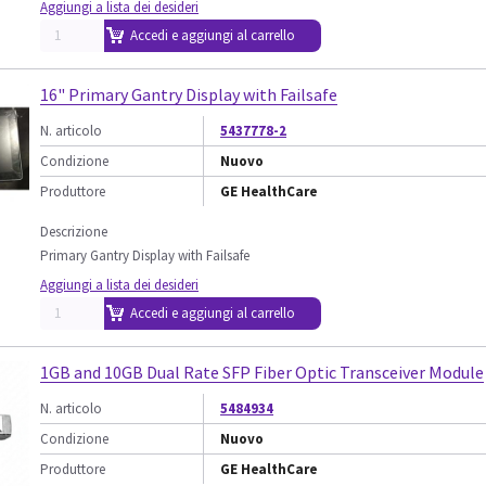
Aggiungi a lista dei desideri
Accedi e aggiungi al carrello
16" Primary Gantry Display with Failsafe
N. articolo
5437778-2
Condizione
Nuovo
Produttore
GE HealthCare
Descrizione
Primary Gantry Display with Failsafe
Aggiungi a lista dei desideri
Accedi e aggiungi al carrello
1GB and 10GB Dual Rate SFP Fiber Optic Transceiver Module
N. articolo
5484934
Condizione
Nuovo
Produttore
GE HealthCare