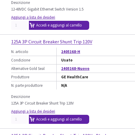
Descrizione
12-48VDC Gigabit Ethernet Switch Version 1.5
Aggiungi a lista dei desideri
Accedi e aggiungi al carrello
125A 3P Circuit Breaker Shunt Trip 120V
N. articolo
2405168-H
Condizione
Usato
Alternative Gold Seal
2405168-Nuovo
Produttore
GE HealthCare
N. parte produttore
N/A
Descrizione
125A 3P Circuit Breaker Shunt Trip 120V
Aggiungi a lista dei desideri
Accedi e aggiungi al carrello