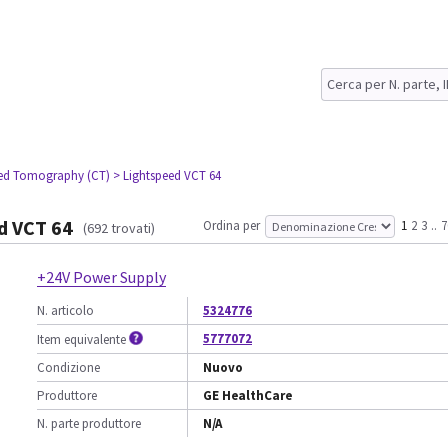
ed Tomography (CT)
> Lightspeed VCT 64
d VCT 64
Ordina per
1
2
3
..
7
(692 trovati)
+24V Power Supply
N. articolo
5324776
5777072
Item equivalente
Condizione
Nuovo
Produttore
GE HealthCare
N. parte produttore
N/A