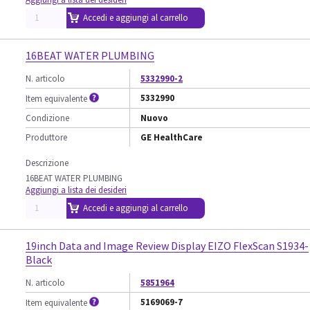
Accedi e aggiungi al carrello
16BEAT WATER PLUMBING
N. articolo
5332990-2
5332990
Item equivalente
Condizione
Nuovo
Produttore
GE HealthCare
Descrizione
16BEAT WATER PLUMBING
Aggiungi a lista dei desideri
Accedi e aggiungi al carrello
19inch Data and Image Review Display EIZO FlexScan S1934-
Black
N. articolo
5851964
5169069-7
Item equivalente