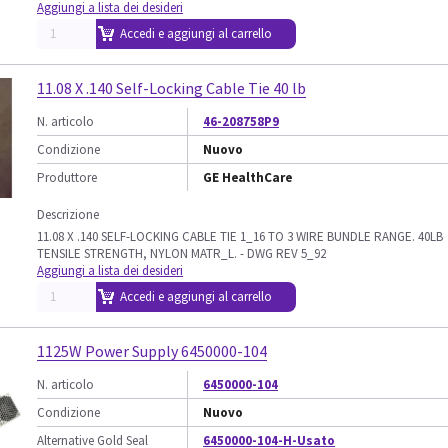
Aggiungi a lista dei desideri
Accedi e aggiungi al carrello
11.08 X .140 Self-Locking Cable Tie 40 lb
N. articolo
46-208758P9
Condizione
Nuovo
Produttore
GE HealthCare
Descrizione
11.08 X .140 SELF-LOCKING CABLE TIE 1_16 TO 3 WIRE BUNDLE RANGE. 40LB
TENSILE STRENGTH, NYLON MATR_L. - DWG REV 5_92
Aggiungi a lista dei desideri
Accedi e aggiungi al carrello
1125W Power Supply 6450000-104
N. articolo
6450000-104
Condizione
Nuovo
Alternative Gold Seal
6450000-104-H-Usato