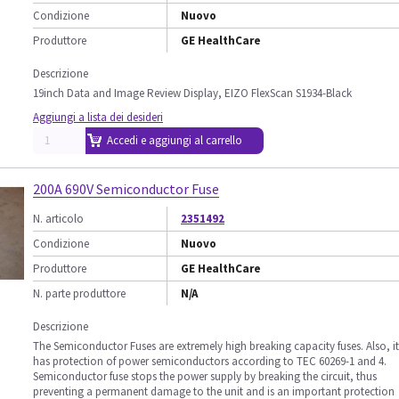
Condizione
Nuovo
Produttore
GE HealthCare
Descrizione
19inch Data and Image Review Display, EIZO FlexScan S1934-Black
Aggiungi a lista dei desideri
Accedi e aggiungi al carrello
200A 690V Semiconductor Fuse
N. articolo
2351492
Condizione
Nuovo
Produttore
GE HealthCare
N. parte produttore
N/A
Descrizione
The Semiconductor Fuses are extremely high breaking capacity fuses. Also, it
has protection of power semiconductors according to TEC 60269-1 and 4.
Semiconductor fuse stops the power supply by breaking the circuit, thus
preventing a permanent damage to the unit and is an important protection