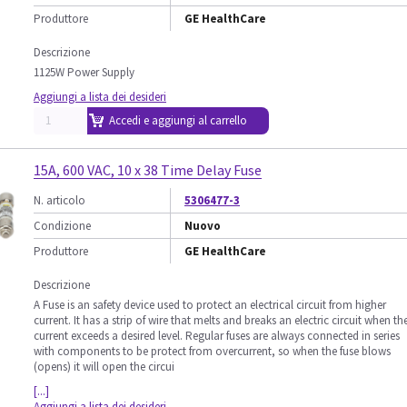
Produttore
GE HealthCare
Descrizione
1125W Power Supply
Aggiungi a lista dei desideri
Accedi e aggiungi al carrello
15A, 600 VAC, 10 x 38 Time Delay Fuse
N. articolo
5306477-3
Condizione
Nuovo
Produttore
GE HealthCare
Descrizione
A Fuse is an safety device used to protect an electrical circuit from higher
current. It has a strip of wire that melts and breaks an electric circuit when th
current exceeds a desired level. Regular fuses are always connected in series
with components to be protect from overcurrent, so when the fuse blows
(opens) it will open the circui
[...]
Aggiungi a lista dei desideri