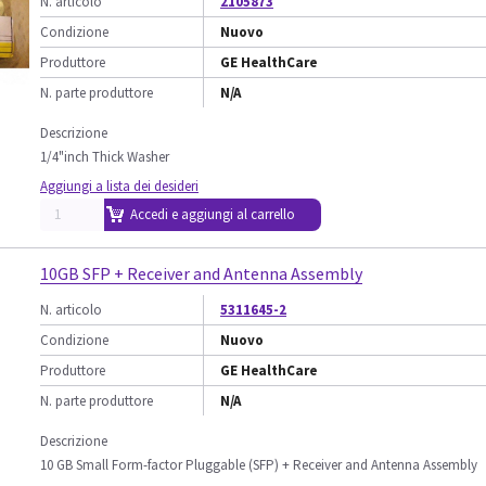
N. articolo
2105873
Condizione
Nuovo
Produttore
GE HealthCare
N. parte produttore
N/A
Descrizione
1/4"inch Thick Washer
Aggiungi a lista dei desideri
Accedi e aggiungi al carrello
10GB SFP + Receiver and Antenna Assembly
N. articolo
5311645-2
Condizione
Nuovo
Produttore
GE HealthCare
N. parte produttore
N/A
Descrizione
10 GB Small Form-factor Pluggable (SFP) + Receiver and Antenna Assembly