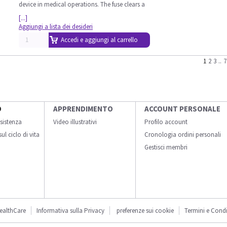
device in medical operations. The fuse clears a
[...]
Aggiungi a lista dei desideri
Accedi e aggiungi al carrello
1
2
3
..
7
O
APPRENDIMENTO
ACCOUNT PERSONALE
sistenza
Video illustrativi
Profilo account
ul ciclo di vita
Cronologia ordini personali
Gestisci membri
ealthCare
Informativa sulla Privacy
preferenze sui cookie
Termini e Condi