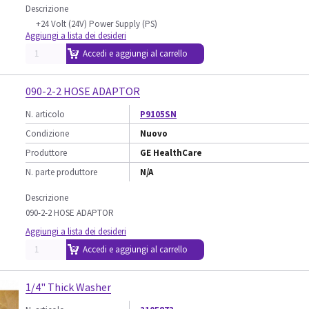
Descrizione
+24 Volt (24V) Power Supply (PS)
Aggiungi a lista dei desideri
Accedi e aggiungi al carrello
090-2-2 HOSE ADAPTOR
N. articolo
P9105SN
Condizione
Nuovo
Produttore
GE HealthCare
N. parte produttore
N/A
Descrizione
090-2-2 HOSE ADAPTOR
Aggiungi a lista dei desideri
Accedi e aggiungi al carrello
1/4" Thick Washer